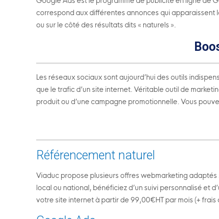
Google Ads est le programme de publicité en ligne de Go
correspond aux différentes annonces qui apparaissent lo
ou sur le côté des résultats dits « naturels ».
Boos
Les réseaux sociaux sont aujourd’hui des outils indispensa
que le trafic d’un site internet. Véritable outil de mar
produit ou d’une campagne promotionnelle. Vous pouvez ég
Référencement naturel
Viaduc propose plusieurs offres webmarketing adaptés s
local ou national, bénéficiez d’un suivi personnalisé et 
votre site internet à partir de 99,00€HT par mois (+ frais