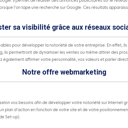
ogle. Il permet de réaliser des annonces publicitaires sur le rése
rsque l’on tape une recherche sur Google. Ces résultats apparaisse
ter sa visibilité grâce aux réseaux soci
bles pour développer la notoriété de votre entreprise. En effet, ils vo
keting, ils permettront de dynamiser les ventes ou même attirer des 
alement affirmer votre personnalité, vos valeurs et parler directem
Notre offre webmarketing
elon vos besoins afin de développer votre notoriété sur Internet g
d’un plan d’action en fonction de votre site et de votre positionnemen
 de Set-up).