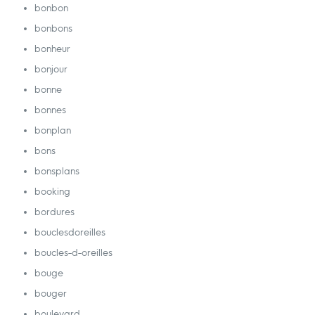
bonbon
bonbons
bonheur
bonjour
bonne
bonnes
bonplan
bons
bonsplans
booking
bordures
bouclesdoreilles
boucles-d-oreilles
bouge
bouger
boulevard