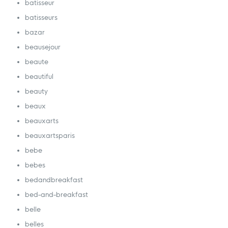
batisseur
batisseurs
bazar
beausejour
beaute
beautiful
beauty
beaux
beauxarts
beauxartsparis
bebe
bebes
bedandbreakfast
bed-and-breakfast
belle
belles