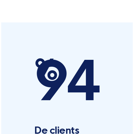
94
%
De clients