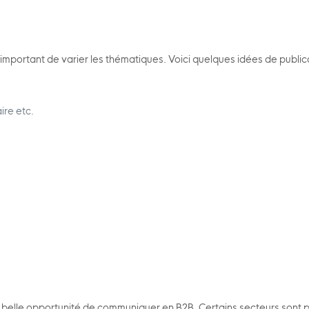
important de varier les thématiques. Voici quelques idées de public
ire etc.
e belle opportunité de communiquer en B2B. Certains secteurs sont p