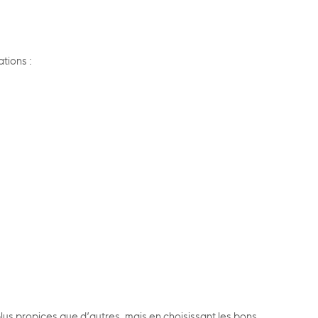
ations :
lus propices que d’autres, mais en choisissant les bons