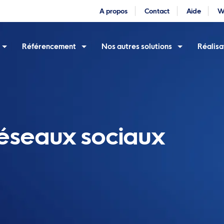
A propos
Contact
Aide
W
Référencement
Nos autres solutions
Réalisa
s réseaux sociaux