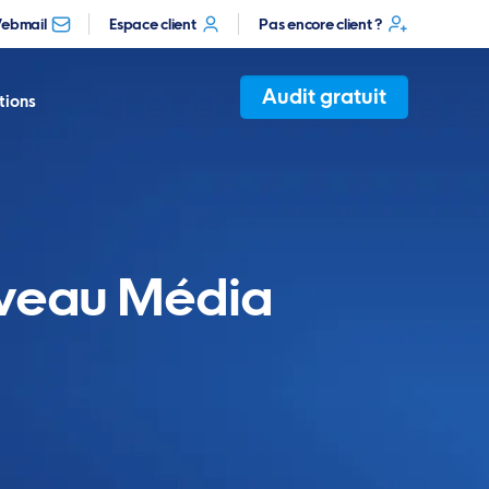
ebmail
Espace client
Pas encore client ?
Audit gratuit
tions
uveau Média