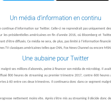
Un média d’information en continu
 continue d’information sur Twitter. Celle-ci ne reprendrait pas uniquement d
r les présidentielles américaines en fin d’année 2016, où Bloomberg et Twitte
vant d’être diffusés. Ce média ne sera, de plus, pas limité à l’information financ
înes TV classiques américaines telles que CNN, Fox News Channel ou encore MS
Une aubaine pour Twitter
 malgré ses millions d’abonnés, peine à financer son média de microblog. Il avai
diffusé 800 heures de streaming au premier trimestre 2017, contre 600 heures a
 pertes à 60 entre ces deux trimestres. Il continuera donc dans ce segment malgr
rogresse nettement moins vite. Après s’être mis au streaming il décide donc 