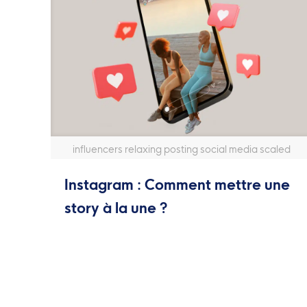
influencers relaxing posting social media scaled
Instagram : Comment mettre une
story à la une ?