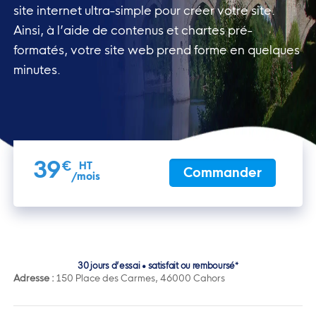
site
internet ultra-simple pour créer votre site.
Ainsi, à l’aide de
contenus et chartes pré-
formatés, votre site web prend forme en
quelques
minutes.
39
€
HT
Commander
/mois
30 jours d’essai • satisfait ou remboursé*
Adresse :
150 Place des Carmes, 46000 Cahors