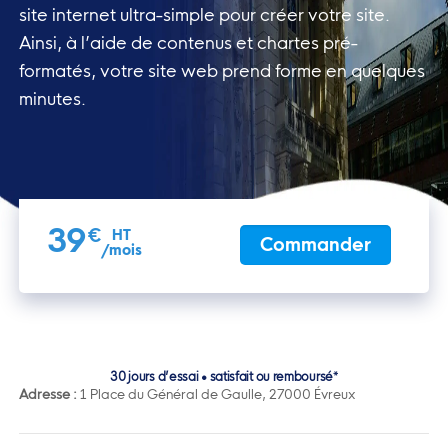
site
internet ultra-simple pour créer votre site.
Ainsi, à l’aide de
contenus et chartes pré-
formatés, votre site web prend forme en
quelques
minutes.
39
€
HT
Commander
/mois
30 jours d’essai • satisfait ou remboursé*
Adresse :
1 Place du Général de Gaulle, 27000 Évreux