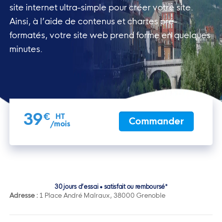
site
internet ultra-simple pour créer votre site.
Ainsi, à l’aide de
contenus et chartes pré-
formatés, votre site web prend forme en
quelques
minutes.
39
€
HT
Commander
/mois
30 jours d’essai • satisfait ou remboursé*
Adresse :
1 Place André Malraux, 38000 Grenoble