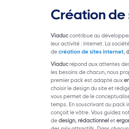
Création de 
Viaduc
contribue au développ
leur activité : internet. La soc
de
création de sites internet
,
Viaduc
répond aux attentes de
les besoins de chacun, nous pr
premier pack est adapté aux
e
choisir le design du site et réd
vous permet de le conceptualis
temps. En souscrivant au pack in
conçoit le vôtre. Vous guidez no
de
design
,
rédactionnel
et
ergo
des prix attractifs. Dans chacun