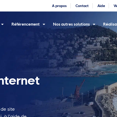
A propos
Contact
Aide
W
Référencement
Nos autres solutions
Réalisa
internet
 de site
i, à l’aide de