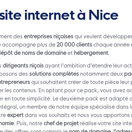
site internet à Nice
ement des
entreprises niçoises
qui veulent développer
iété accompagne plus de
20 000 clients
chaque année e
dépôt de noms de domaine
et
hébergement
.
s
dirigeants niçois
ayant l’ambition d’étendre leur activ
oposons des
solutions complètes
notamment deux
pac
ntrepreneurs
qui souhaitent créer de toute pièce leur p
iger les contenus. En optant pour ce pack, vous avez 
er en toute simplicité. Le deuxième pack est adapté 
tégral, un membre de notre équipe spécialisé dans la 
tre
expert
dans vos souhaits et nous vous apportons 
nomie
. Puis, notre
chef de projet
réalise votre site in
e des offres sont compris le
nom de domaine
,
l’adres