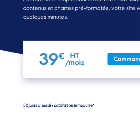
contenus et chartes pré-formatés, votre site
quelques minutes.
39
€
HT
Comman
/mois
30 jours d’essai • satisfait ou remboursé*