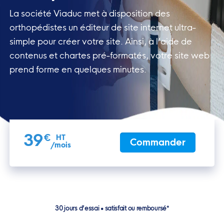
La société Viaduc met à disposition des
orthopédistes un éditeur de site
internet ultra-
simple pour créer votre site. Ainsi, à l’aide de
contenus et chartes pré-formatés, votre site web
prend forme en
quelques minutes.
39
€
HT
Commander
/mois
30 jours d’essai • satisfait ou remboursé*