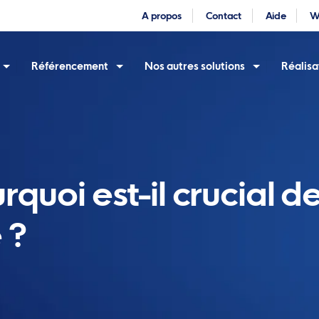
A propos
Contact
Aide
W
Référencement
Nos autres solutions
Réalisa
rquoi est-il crucial d
 ?