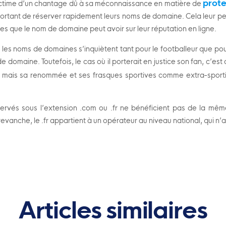
prot
é victime d’un chantage dû à sa méconnaissance en matière de
important de réserver rapidement leurs noms de domaine. Cela leur per
ces que le nom de domaine peut avoir sur leur réputation en ligne.
r les noms de domaines s’inquiètent tant pour le footballeur que pour
 domaine. Toutefois, le cas où il porterait en justice son fan, c’est
, mais sa renommée et ses frasques sportives comme extra-sporti
rvés sous l’extension .com ou .fr ne bénéficient pas de la même
vanche, le .fr appartient à un opérateur au niveau national, qui n’
Articles similaires