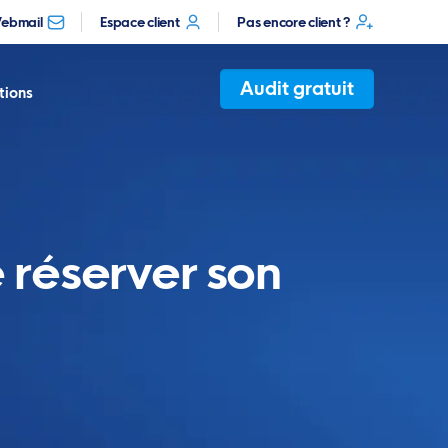
ebmail
Espace client
Pas encore client ?
Audit gratuit
tions
e réserver son