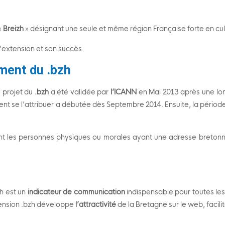
«
Breizh
» désignant une seule et même région Française forte en cult
’extension et son succès.
ment du .bzh
le projet du
.bzh
a été validée par
l’ICANN
en Mai 2013 après une lo
nt se l’attribuer a débutée dès Septembre 2014. Ensuite, la pério
nt les personnes physiques ou morales ayant une adresse bretonne
h est un
indicateur de communication
indispensable pour toutes les 
xtension .bzh développe
l’attractivité
de la Bretagne sur le web, facili