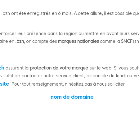
.bzh ont été enregistrés en 6 mois. A cette allure, il est possible que
nforcer leur présence dans la région ou mettre en avant leurs serv
maine en
.bzh
, on compte des
marques nationales
comme la
SNCF
(sn
zh
assurent la
protection de votre marque
sur le web. Si vous sou
 suffit de contacter notre service client, disponible du lundi au v
site
. Pour tout renseignement, n’hésitez pas à nous solliciter.