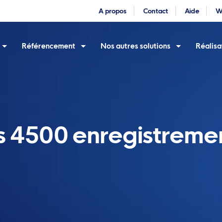
A propos
Contact
Aide
W
Référencement
Nos autres solutions
Réalisa
es 4500 enregistremen