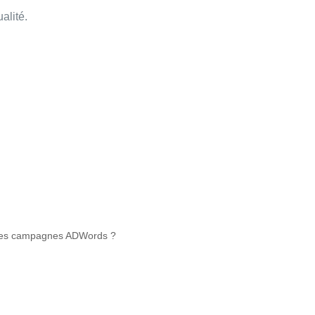
alité.
er des campagnes ADWords ?