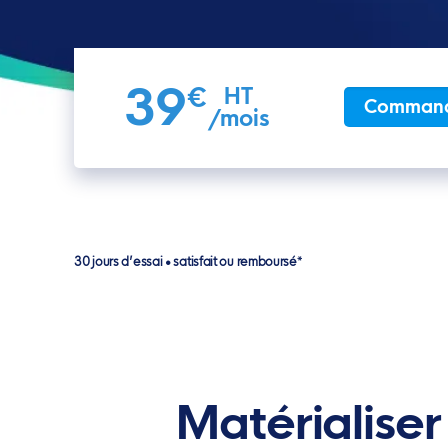
39
€
HT
Comman
/mois
30 jours d’essai • satisfait ou remboursé*
Matérialiser