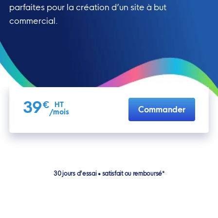
parfaites pour la création d’un site à but
commercial.
39
€
HT
Commander
/mois
30 jours d’essai • satisfait ou remboursé*